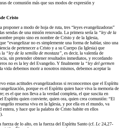
caras de comunión más que sus modos de expresión y
de Cristo
ra proponer a modo de hoja de ruta, tres “leyes evangelizadoras”
as sendas de una misión renovada. La primera sería la
“ley de la
 nombre propio sino en nombre de Cristo y de la Iglesia,
que “evangelizar no es simplemente una forma de hablar, sino una
ciencia de pertenecer a Cristo y a su Cuerpo (la Iglesia) que
s la
“ley de la semilla de mostaza”,
es decir, la valentía de
cia, sin pretender obtener resultados inmediatos, y recordando
ros no es la ley del Evangelio. Y finalmente la
“ley del germen
r la vida debemos morir a nosotros mismos, debemos aceptar la
vo estas actitudes evangelizadoras si reconocemos que el Espíritu
vangelización, porque es el Espíritu quien hace viva la memoria de
e; es el que nos lleva a la verdad completa, el que suscita en
el Espíritu quien convierte, quien ora, quien crea comunión: “El
angelio resuena viva en la Iglesia, y por ella en el mundo, va
 entera, y hace que la palabra de Cristo habite en ellos
).
 fuerza de lo alto, en la fuerza del Espíritu Santo (cf.
Lc
24,27-