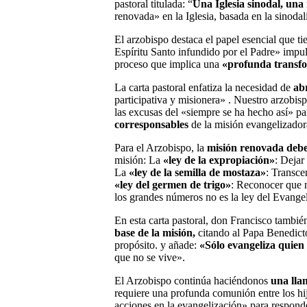
pastoral titulada: “
Una Iglesia sinodal, un
renovada» en la Iglesia, basada en la sinodal
El arzobispo destaca el papel esencial que t
Espíritu Santo infundido por el Padre» impul
proceso que implica una
«profunda transfor
La carta pastoral enfatiza la necesidad de
abr
participativa y misionera» . Nuestro arzobisp
las excusas del «siempre se ha hecho así» p
corresponsables
de la misión evangelizador
Para el Arzobispo, la
misión renovada debe
misión: La
«ley de la expropiación»
: Dejar
La
«ley de la semilla de mostaza»
: Transce
«ley del germen de trigo»
: Reconocer que n
los grandes números no es la ley del Evangel
En esta carta pastoral, don Francisco tambié
base de la misión,
citando al Papa Benedict
propósito. y añade:
«
Sólo evangeliza quien
que no se vive».
El Arzobispo continúa haciéndonos
una lla
requiere una profunda comunión entre los hijo
acciones en la evangelización» para responde