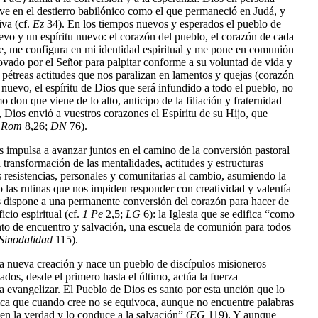
ive en el destierro babilónico como el que permaneció en Judá, y
iva (cf.
Ez
34). En los tiempos nuevos y esperados el pueblo de
evo y un espíritu nuevo: el corazón del pueblo, el corazón de cada
e, me configura en mi identidad espiritual y me pone en comunión
ovado por el Señor para palpitar conforme a su voluntad de vida y
s pétreas actitudes que nos paralizan en lamentos y quejas (corazón
nuevo, el espíritu de Dios que será infundido a todo el pueblo, no
on que viene de lo alto, anticipo de la filiación y fraternidad
, Dios envió a vuestros corazones el Espíritu de su Hijo, que
.
Rom
8,26;
DN
76).
s impulsa a avanzar juntos en el camino de la conversión pastoral
transformación de las mentalidades, actitudes y estructuras
 resistencias, personales y comunitarias al cambio, asumiendo la
 las rutinas que nos impiden responder con creatividad y valentía
nos dispone a una permanente conversión del corazón para hacer de
icio espiritual (cf.
1 Pe
2,5;
LG
6): la Iglesia que se edifica “como
o de encuentro y salvación, una escuela de comunión para todos
Sinodalidad
115).
la nueva creación y nace un pueblo de discípulos misioneros
dos, desde el primero hasta el último, actúa la fuerza
 a evangelizar. El Pueblo de Dios es santo por esta unción que lo
ica que cuando cree no se equivoca, aunque no encuentre palabras
a en la verdad y lo conduce a la salvación” (
EG
119). Y aunque