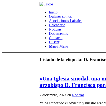
Inicio
Quienes somos
Asociaciones Laicales
Calendario
Noticias
Documentos
Contacto
Buscar
Menú
Menú
Listado de la etiqueta:
D. Francisc
«Una Iglesia sinodal, una m
arzobispo D. Francisco par
7 diciembre, 2024
/
en
Noticias
Ya ha empezado el adviento y nuestro arzobis