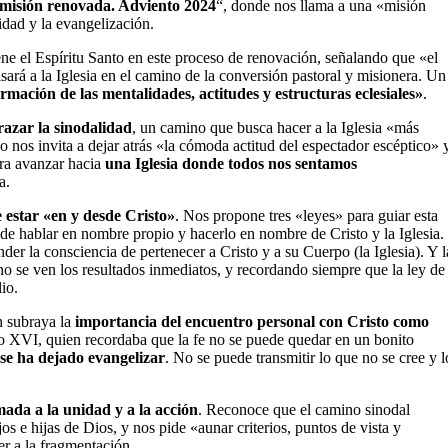
a misión renovada. Adviento 2024
“, donde nos llama a una «misión
idad y la evangelización.
iene el Espíritu Santo en este proceso de renovación, señalando que «el
sará a la Iglesia en el camino de la conversión pastoral y misionera. Un
mación de las mentalidades, actitudes y estructuras eclesiales»
.
azar la sinodalidad
, un camino que busca hacer a la Iglesia «más
o nos invita a dejar atrás «la cómoda actitud del espectador escéptico» 
ara avanzar hacia
una Iglesia donde todos nos sentamos
a.
 estar «en y desde Cristo»
. Nos propone tres «leyes» para guiar esta
 de hablar en nombre propio y hacerlo en nombre de Cristo y la Iglesia.
nder la consciencia de pertenecer a Cristo y a su Cuerpo (la Iglesia). Y l
o se ven los resultados inmediatos, y recordando siempre que la ley de
io.
n subraya la
importancia del encuentro personal con Cristo como
o XVI, quien recordaba que la fe no se puede quedar en un bonito
 se ha dejado evangelizar
. No se puede transmitir lo que no se cree y l
mada a la unidad y a la acción
. Reconoce que el camino sinodal
s e hijas de Dios, y nos pide «aunar criterios, puntos de vista y
r a la fragmentación.