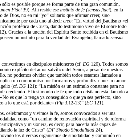
to sólo es posible porque se forma parte de una gran comunión,
umen Fidei
39). Ahí reside ese
instinto de fe (sensus fidei
), en la
blo de Dios, no en mi “yo” solitario que afirmar creer, sino
nicamente por cada uno al decir
creo
: “En virtud del Bautismo «el
unción profética de Cristo, dando testimonio vivo de Él sobre todo
12). Gracias a la unción del Espíritu Santo recibida en el Bautismo
 poseen un instinto para la verdad del Evangelio, llamado
sensus
convertimos en discípulos misioneros (cf.
EG
120). Todos somos
monio explícito del amor salvífico del Señor, a pesar de nuestras
 ello, no podemos olvidar que también todos estamos llamados a
implica un compromiso por formarnos y profundizar nuestro amor
gelio (cf.
EG
121): “La misión es un estímulo constante para no
ir creciendo. El testimonio de fe que todo cristiano está llamado a
 «No es que lo tenga ya conseguido o que ya sea perfecto, sino
o a lo que está por delante» (
Flp
3,12-13)” (
EG
121).
mos, celebramos y vivimos la fe, somos convocados a ser una
odalidad como “un camino de renovación espiritual y de reforma
 participativa y misionera, es decir, para hacerla más capaz de
iando la luz de Cristo” (
DF Sínodo Sinodalidad
24).
novado los diversos organismos de sinodalidad y comunión en