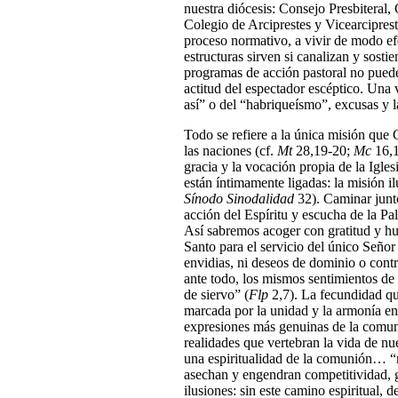
nuestra diócesis: Consejo Presbitera
Colegio de Arciprestes y Vicearcipres
proceso normativo, a vivir de modo ef
estructuras sirven si canalizan y sosti
programas de acción pastoral no puede
actitud del espectador escéptico. Una
así” o del “habriqueísmo”, excusas y la
Todo se refiere a la única misión que 
las naciones (cf.
Mt
28,19-20;
Mc
16,1
gracia y la vocación propia de la Igles
están íntimamente ligadas: la misión i
Sínodo Sinodalidad
32). Caminar junt
acción del Espíritu y escucha de la Pa
Así sabremos acoger con gratitud y hum
Santo para el servicio del único Señor
envidias, ni deseos de dominio o contr
ante todo, los mismos sentimientos de
de siervo” (
Flp
2,7). La fecundidad que
marcada por la unidad y la armonía en 
expresiones más genuinas de la comuni
realidades que vertebran la vida de n
una espiritualidad de la comunión… “
asechan y engendran competitividad, 
ilusiones: sin este camino espiritual, 