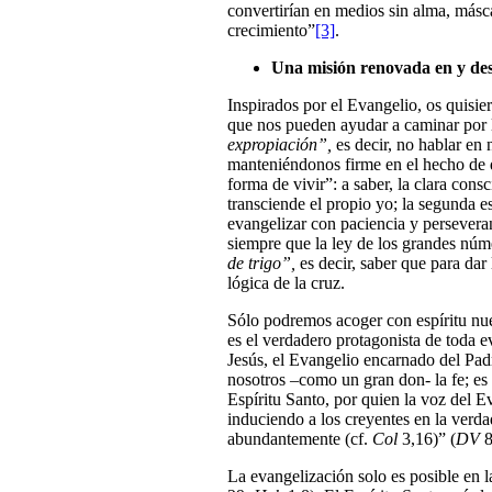
convertirían en medios sin alma, más
crecimiento”
[3]
.
Una misión renovada en y des
Inspirados por el Evangelio, os quisie
que nos pueden ayudar a caminar por l
expropiación”,
es decir, no hablar en
manteniéndonos firme en el hecho de 
forma de vivir”: a saber, la clara cons
transciende el propio yo; la segunda e
evangelizar con paciencia y perseveran
siempre que la ley de los grandes núme
de trigo”,
es decir, saber que para da
lógica de la cruz.
Sólo podremos acoger con espíritu nue
es el verdadero protagonista de toda e
Jesús, el Evangelio encarnado del Padr
nosotros –como un gran don- la fe; es 
Espíritu Santo, por quien la voz del Ev
induciendo a los creyentes en la verdad
abundantemente (cf.
Col
3,16)” (
DV
8
La evangelización solo es posible en la