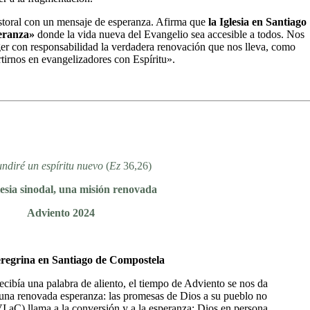
astoral con un mensaje de esperanza. Afirma que
la Iglesia en Santiago
peranza»
donde la vida nueva del Evangelio sea accesible a todos. Nos
er con responsabilidad la verdadera renovación que nos lleva, como
rtirnos en evangelizadores con Espíritu».
undiré un espíritu nuevo
(
Ez
36,26)
esia sinodal, una misión renovada
Adviento 2024
 peregrina en Santiago de Compostela
recibía una palabra de aliento, el tiempo de Adviento se nos da
 una renovada esperanza: las promesas de Dios a su pueblo no
 VI aC) llama a la conversión y a la esperanza: Dios en persona