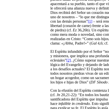
apacentará a su pueblo, tanto el que v
le ofrecerá una alianza nueva y definit
Dios recibirá del Señor un corazón nu
uno de nosotros – “lo que me distingu
con las demás personas”
[1]
– será ren
libertad (corazón de carne) frente a la
de piedra) (cf.
Ez
36,26b). Un espíritu 
como mera moda o novedad, sino como d
realizadas en Cristo: “Como sois hijos
clama:
«¡Abba,
Padre!»” (
Gal
4,6; cf
El Espíritu infundido por el Señor “no
y misionera, que implica una profunda 
eclesiales”
[2]
. ¿Cómo superar nuestras
lógica del Evangelio y dejando de lado
a los desafíos actuales? El Espíritu 
todos nosotros piedras vivas de un edif
un hogar acogedor, como un sacrament
los hijos e hijas de Dios” (
DF Sínodo 
Con la efusión del Espíritu comienza 
(cf.
Jn
20,21-22): “En todos los bautiza
santificadora del Espíritu que impulsa
hace
infalible in credendo.
Esto signif
para explicar su fe. El Espíritu lo guí