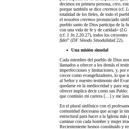
decimos en primera persona,
creo
, es
porque también se dice
creemos
(cf.
L
totalidad de los fieles, de todo el pue
el
nosotros creemos
pronunciado sinfó
pueblo santo de Dios participa de la f
con una vida de fe y de caridad» (
LG
(cf.
1 Jn
2,20.27), todos los creyentes
fidei
” (
DF Sínodo Sinodalidad
22).
Una misión sinodal
Cada miembro del pueblo de Dios nos 
llamados a ofrecer a los demás el testi
imperfecciones y limitaciones, y, por
crecer como evangelizadores, lo que 
al Señor y nuestro testimonio del Evan
quedarse en la mediocridad y para segu
ofrecer implica decir como san Pablo:
que continúo mi carrera […] y me lanz
En el plural sinfónico con el profesa
comunidad diocesana que acoge la sin
estructural para hacer a la Iglesia más
caminar con cada hombre y mujer irrad
Recientemente hemos constituido y re