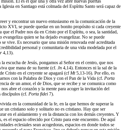
a misión. Él es el que una y otra vez abre nuevas puertas
la Iglesia en Santiago está colmada del Espíritu Santo será capaz de
 creer y encontrar un nuevo entusiasmo en la comunicación de la
cto XVI, se puede quedar en un bonito propósito si cada creyente
que el Padre nos da en Cristo por el Espíritu, o sea, la santidad,
lo evangeliza quien se ha dejado evangelizar. No se puede
no se vive. Es necesario que una misión renovada esté acreditada
 credibilidad personal y comunitaria de una vida modelada por el
r
4,13).
la escucha de Jesús, pongamos al Señor en el centro, que nos
a viva que mana de su fuente (cf.
Jn
4,14). Entonces ni la sal de la
z de Cristo en el creyente se apagará (cf
Mt
5,13-16). Por ello, es
tarnos con la Palabra de Dios y con el Pan de la Vida (cf.
Porta
iencia de un amor, el de Dios, que se recibe y se comunica como
 nos abre el corazón y la mente para acoger la invitación del
 discípulos (cf.
Porta fidei
7).
 vivida en la comunidad de la fe, en la que hemos de superar la
ue un cristiano solo y solitario no es cristiano. Hay que ser
urar en el aislamiento y en la distancia con los demás creyentes. Y
s, es el espacio ofrecido por Cristo para este encuentro. De aquí
nidades eclesiales sean acogedoras, espacios en donde todos se
recuerda el papa Francisco, “no se debería pensar en esta misión