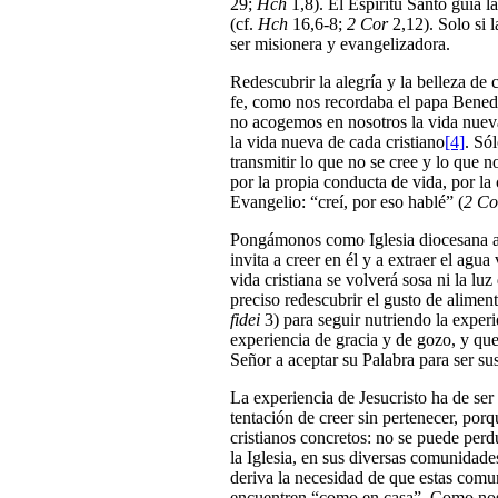
29;
Hch
1,8). El Espíritu Santo guía l
(cf.
Hch
16,6-8;
2 Cor
2,12). Solo si 
ser misionera y evangelizadora.
Redescubrir la alegría y la belleza de
fe, como nos recordaba el papa Benedi
no acogemos en nosotros la vida nueva 
la vida nueva de cada cristiano
[4]
. Só
transmitir lo que no se cree y lo que 
por la propia conducta de vida, por la
Evangelio: “creí, por eso hablé” (
2 Co
Pongámonos como Iglesia diocesana a 
invita a creer en él y a extraer el agu
vida cristiana se volverá sosa ni la lu
preciso redescubrir el gusto de alimen
fidei
3) para seguir nutriendo la exper
experiencia de gracia y de gozo, y que
Señor a aceptar su Palabra para ser sus
La experiencia de Jesucristo ha de ser
tentación de creer sin pertenecer, porq
cristianos concretos: no se puede perd
la Iglesia, en sus diversas comunidade
deriva la necesidad de que estas comu
encuentren “como en casa”. Como nos 