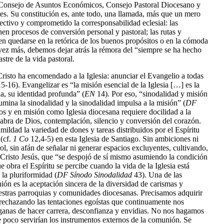
l, Consejo de Asuntos Económicos, Consejo Pastoral Diocesano y
tes. Su constitución es, ante todo, una llamada, más que un mero
ectivo y comprometido la corresponsabilidad eclesial: las
enen procesos de conversión personal y pastoral; las rutas y
n quedarse en la retórica de los buenos propósitos o en la cómoda
 vez más, debemos dejar atrás la rémora del “siempre se ha hecho
stre de la vida pastoral.
Cristo ha encomendado a la Iglesia: anunciar el Evangelio a todas
5-16). Evangelizar es “la misión esencial de la Iglesia […] es la
ia, su identidad profunda” (
EN
14). Por eso, “sinodalidad y misión
lumina la sinodalidad y la sinodalidad impulsa a la misión” (
DF
os y en misión como Iglesia diocesana requiere docilidad a la
labra de Dios, contemplación, silencio y conversión del corazón.
ildad la variedad de dones y tareas distribuidos por el Espíritu
 (cf.
1 Co
12,4-5) en esta Iglesia de Santiago. Sin ambiciones ni
ol, sin afán de señalar ni generar espacios excluyentes, cultivando,
 Cristo Jesús, que “se despojó de sí mismo asumiendo la condición
 obra el Espíritu se percibe cuando la vida de la Iglesia está
la pluriformidad (
DF Sínodo Sinodalidad
43). Una de las
ón es la aceptación sincera de la diversidad de carismas y
uestras parroquias y comunidades diocesanas. Precisamos adquirir
rechazando las tentaciones egoístas que continuamente nos
ganas de hacer carrera, desconfianza y envidias. No nos hagamos
de poco servirían los instrumentos externos de la comunión. Se